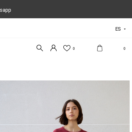
tsapp
ES

0
0