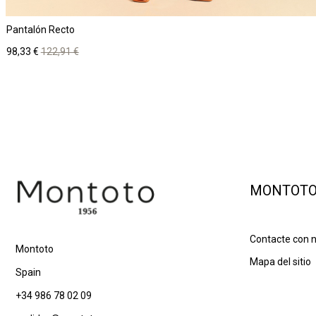
Pantalón Recto
Precio
Precio
98,33 €
122,91 €
base
MONTOT
Contacte con 
Montoto
Mapa del sitio
Spain
+34 986 78 02 09