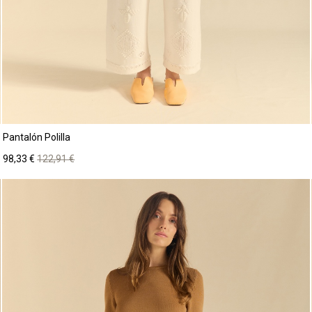
Pantalón Polilla
Precio
Precio
98,33 €
122,91 €
base