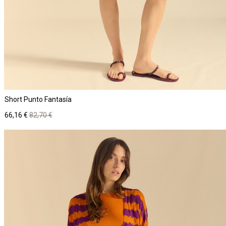
Short Punto Fantasía
Precio
Precio
66,16 €
82,70 €
base