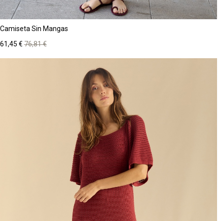
Camiseta Sin Mangas
Precio
Precio
61,45 €
76,81 €
base