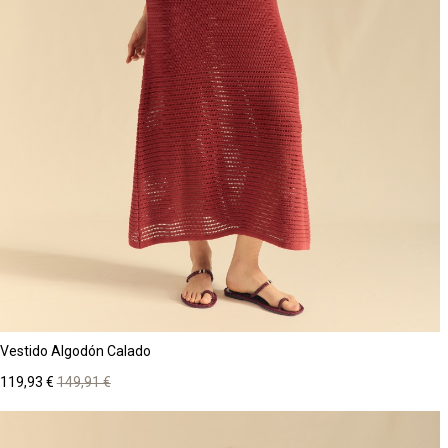
Vestido Algodón Calado
Precio
Precio
119,93 €
149,91 €
base