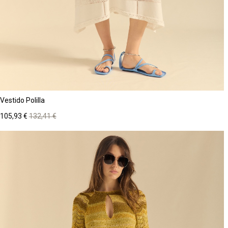
Vestido Polilla
Precio
Precio
105,93 €
132,41 €
base