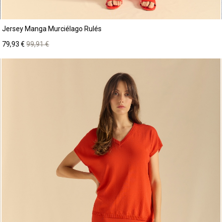
Jersey Manga Murciélago Rulés
Precio
Precio
79,93 €
99,91 €
base