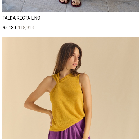
FALDA RECTA LINO
Precio
Precio
95,13 €
118,91 €
base