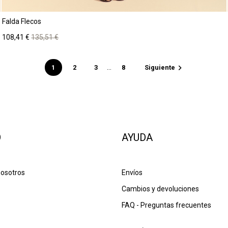
Falda Flecos
Precio
Precio
108,41 €
135,51 €
base
…

1
2
3
8
Siguiente
O
AYUDA
nosotros
Envíos
Cambios y devoluciones
FAQ - Preguntas frecuentes