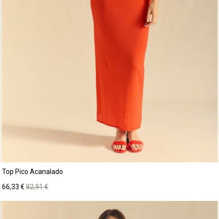
Top Pico Acanalado
Precio
Precio
66,33 €
82,91 €
base