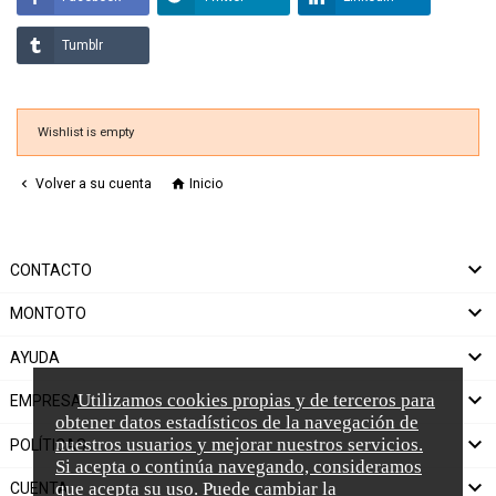
Tumblr
Wishlist is empty

Volver a su cuenta

Inicio

CONTACTO

MONTOTO

AYUDA

Utilizamos cookies propias y de terceros para
EMPRESA
obtener datos estadísticos de la navegación de

nuestros usuarios y mejorar nuestros servicios.
POLÍTICAS
Si acepta o continúa navegando, consideramos

que acepta su uso. Puede cambiar la
CUENTA