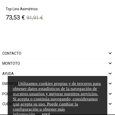
Top Lino Asimétrico
C
Precio
Precio
73,53 €
91,91 €
base

CONTACTO

MONTOTO

AYUDA

Utilizamos cookies propias y de terceros para
EMPRESA
obtener datos estadísticos de la navegación de

nuestros usuarios y mejorar nuestros servicios.
POLÍTICAS
Si acepta o continúa navegando, consideramos

que acepta su uso. Puede cambiar la
CUENTA
configuración u obtener más
información
AQUÍ