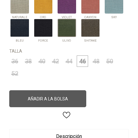
NATURALE
ORO
VIOLET
CANYON
SKY
BLEU
FORCE
SHITAKE
ULIVO
BLEU
FORCE
ULIVO
SHITAKE
TALLA
36
38
40
42
44
46
48
50
52
AÑADIR A LA BOLSA
Descripción