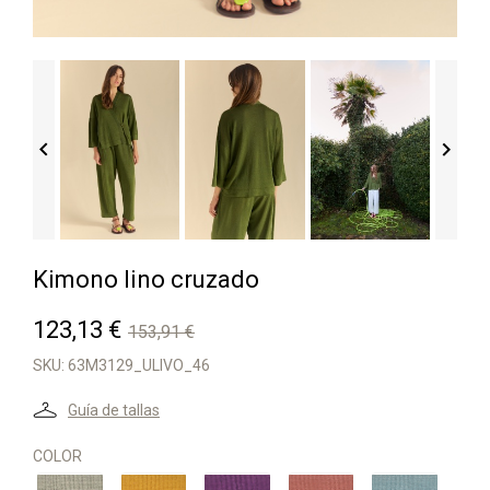


Kimono lino cruzado
123,13 €
153,91 €
SKU:
63M3129_ULIVO_46
Guía de tallas
COLOR
NATURALE
ORO
VIOLET
CANYON
SKY