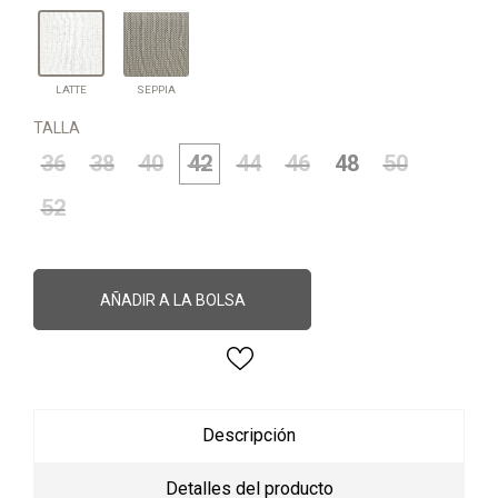
SEPPIA
LATTE
LATTE
SEPPIA
TALLA
36
38
40
42
44
46
48
50
52
AÑADIR A LA BOLSA
Descripción
Detalles del producto