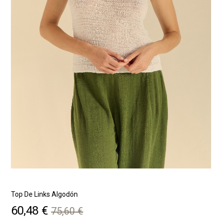
Top De Links Algodón
J
Precio
Precio
60,48 €
75,60 €
base