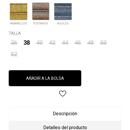
AMARILLOS
AZULES
TOSTADOS
AMARILLOS
TOSTADOS
AZULES
TALLA
36
38
40
42
44
46
48
50
52
AÑADIR A LA BOLSA
Descripción
Detalles del producto