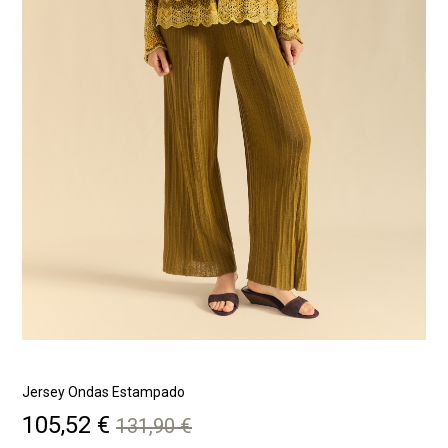
Jersey Ondas Estampado
F
Precio
Precio
105,52 €
131,90 €
base