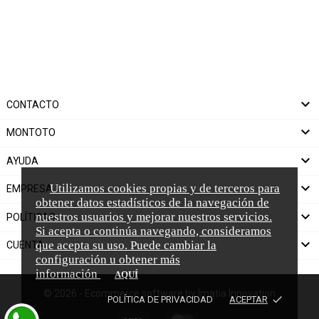

CONTACTO

MONTOTO

AYUDA

Utilizamos cookies propias y de terceros para
EMPRESA
obtener datos estadísticos de la navegación de

nuestros usuarios y mejorar nuestros servicios.
POLÍTICAS
Si acepta o continúa navegando, consideramos

que acepta su uso. Puede cambiar la
CUENTA
configuración u obtener más
información
AQUÍ
© 2026 - Ecommerce software by Imatia Innovation
done
POLÍTICA DE PRIVACIDAD
ACEPTAR