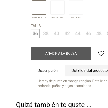
TOSTADOS
AZULES
AMARILLOS
AMARILLOS
TOSTADOS
AZULES
TALLA
36
38
40
42
44
46
48
AÑADIR A LA BOLSA
Descripción
Detalles del producto
Jersey de punto en manga ranglan. Detalle de
redondo, puños y bajos acanalados.
Quizá también te guste ...