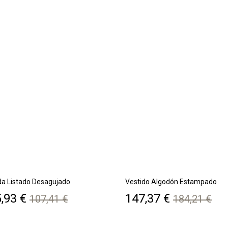
da Listado Desagujado
Vestido Algodón Estampado
ecio
Precio
Precio
Precio
,93 €
147,37 €
107,41 €
184,21 €
base
base