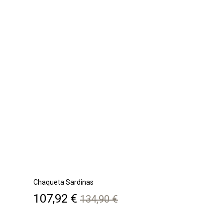
Chaqueta Sardinas
Precio
Precio
107,92 €
134,90 €
base