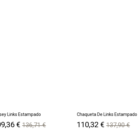
sey Links Estampado
Chaqueta De Links Estampado
ecio
Precio
Precio
Precio
9,36 €
110,32 €
136,71 €
137,90 €
base
base