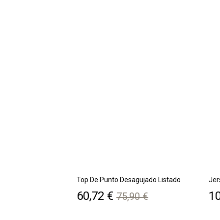
Top De Punto Desagujado Listado
Jer
Precio
Precio
Pr
60,72 €
10
75,90 €
base